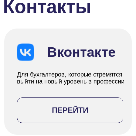
С другой стороны, испытываю грусть от
того, что закончилось это удивительное
путешествие в мир знаний, опыта и
поддержки, немного жаль расставаться с
кураторами, обязательными заданиями
и заданиями по желанию, трепетным
ожиданием оценки, и наслаждением от
того, что ты с каждым шагом
становишься уверенней, растешь,
делаешь успехи!