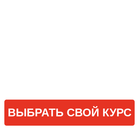
ВЫБРАТЬ СВОЙ КУРС
Обучение
СТАРТ ПОТОКА 17
Online курс
АВГУСТА
Онлайн-бухгалтер
для ИП. Точка роста
ПОДРОБНЕЕ
Online курс
Удаленный бухгалтер
для физлиц