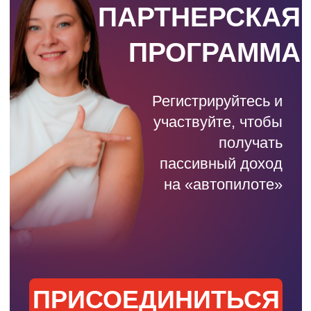
Автор курсов «Онлайн
бухгалтер для ИП» и
«Удаленный бухгалтер
для физлиц»: 5 лет
успешной работы школы,
97%
клиентов
рекомендуют.
Помогла уже более
6500
бухгалтерам стать
свободнее, больше
зарабатывать и получать
удовольствие от
профессии
Истории
учеников
Текстовые
Видео