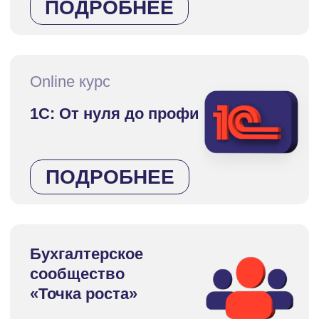
получать
пассивный доход
на «автопилоте»
ПРИСОЕДИНИТЬСЯ
Бесплатные
материалы