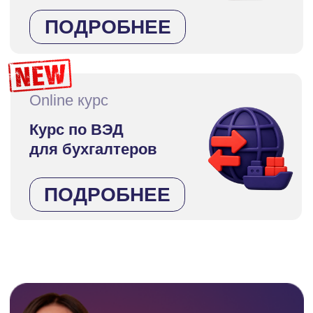
«Как в профессии бухгалтера
выйти на доход от 100 000 до 150
000 руб. в месяц»
ЗАРЕГИСТРИРОВАТЬСЯ
Разработчик и экс-
директор БСС «Система
Главбух».
II
место по
числу активных
пользователей среди
аналогичных систем в
Рунете
В подчинении
200
сотрудников, вместе мы
вышли на второе место в
России среди справочных
систем для бухгалтеров