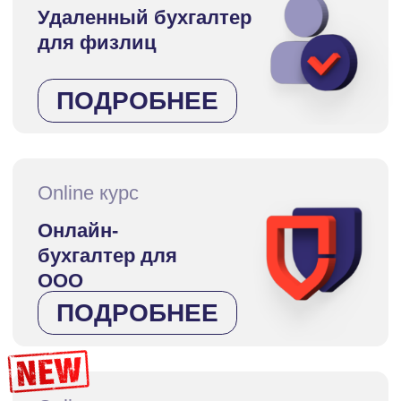
Online курс
Бухгалтерия
маркетплейсов:
Ozon, Wildberries,
Яндекс Маркет,
Мегамаркет
ПОДРОБНЕЕ
Online курс
1С: От нуля до профи
ПОДРОБНЕЕ
Бухгалтерское
сообщество
«Точка роста»