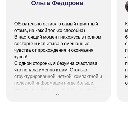
Ольга Федорова
Обязательно оставлю самый приятный
К
отзыв, на какой только способна)
м
В настоящий момент нахожусь в полном
б
восторге и испытываю смешанные
с
чувства от прохождения и окончания
п
курса!
а
С одной стороны, я безумна счастлива,
п
что попала именно к вам! Столько
п
структурированной, четкой, компактной и
и
полезной информации нигде больше,
о
думаю, не найти. Все по делу, никакой
воды и простыней. Крутые специалисты,
разные фишки и лайфхаки, бонусы в
виде вебинаров! Это очень мощный
курс, безусловно оправдывает во много
раз затраты на него.