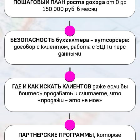
РЕЗУЛЬТАТ УЧАСТИЯ:
Вы узнаете как
зарабатывать от
100 000 руб. в месяц
оказывая
удаленно бухгалтерские услуги,
совмещая удаленку с наймом или
полностью начать работать на
себя!
ПОЛУЧИТЬ КУРС БЕСПЛАТНО
СКОЛЬКО ВЫ МОЖЕТЕ
ЗАРАБАТЫВАТЬ
ВЕДЯ
КЛИЕНТОВ
УДАЛЕННО?