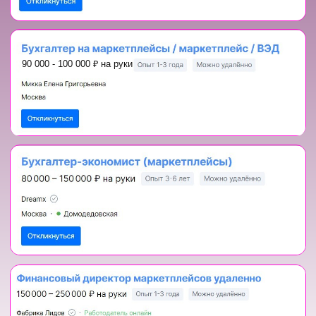
Разработчик и экс-директор
БСС «Система Главбух»
: более
200 сотрудников, 2 место в
России среди справочных
систем для бухгалтеров.
Автор курсов "Онлайн
бухгалтер для ИП" и "Удаленный
бухгалтер для физлиц": 6 лет
успешной работы школы, 97%
клиентов рекомендуют.