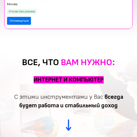
Помогла уже более 6400
бухгалтеров
стать свободнее,
больше зарабатывать и снова
получать удовольствие от
профессии.
ВСЕ, ЧТО
ВАМ НУЖНО:
ЗАРЕГИСТРИРУЙТЕСЬ
ИНТЕРНЕТ И КОМПЬЮТЕР
И ПОЛУЧИТЕ В
С этими инструментами у вас
всегда
ПОДАРОК:
будет работа и стабильный доход
Гайд "Изменения-2026 для
малого бизнеса и физлиц"