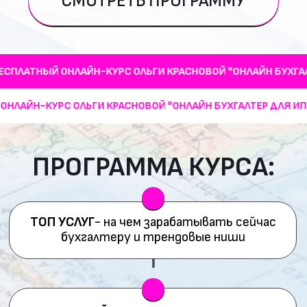
ПОШАГОВЫЙ ПЛАН роста дохода
от 0 до
150 000 руб. в месяц
ТНЫЙ ОНЛАЙН-КУРС ОЛЬГИ КРАСНОВОЙ "ОНЛАЙН БУХГАЛТЕР Д
ТНЫЙ ОНЛАЙН-КУРС ОЛЬГИ КРАСНОВОЙ "ОНЛАЙН БУХГАЛТЕР 
БЕЗОПАСНОСТЬ бухгалтера - аутсорсера:
договор с клиентом, работа с ЭЦП и перс
данными
ГДЕ И КАК ИСКАТЬ КЛИЕНТОВ
даже если вы
боитесь продавать и считаете, что
«продажи - это не мое»
ПАРТНЕРСКИЕ ПРОГРАММЫ,
которые
позволят зарабатывать до 40 000 в месяц
пассивного дохода