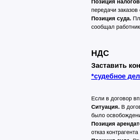
Позиция налогов
передачи заказов
Позиция суда.
Пл
сообщал работнику
НДС
Заставить ко
*
судебное де
Если в договор в
Ситуация.
В дого
было освобождени
Позиция арендат
отказ контрагента