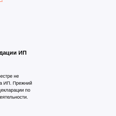
идации ИП
естре не
та ИП. Прежний
декларации по
еятельности.