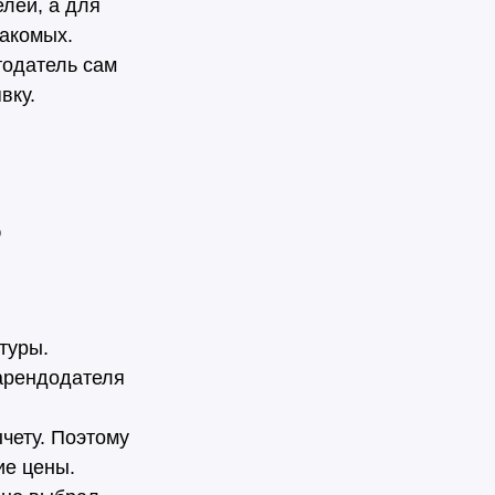
лей, а для
накомых.
тодатель сам
вку.
о
туры.
арендодателя
чету. Поэтому
ие цены.