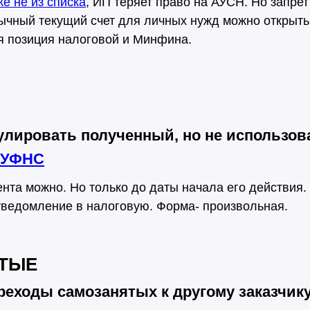
ке не из списка
, ИП теряет право на АУСН. Но запрет
бычный текущий счет для личных нужд можно открыть
я позиция налоговой и Минфина.
улировать полученный, но не использов
 УФНС
ента можно. Но только до даты начала его действия.
уведомление в налоговую. Форма- произвольная.
ТЫЕ
еходы самозанятых к другому заказчику 