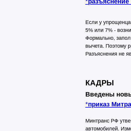
*
разъяснение
Если у упрощенца 
5% или 7% - возни
Формально, заполн
вычета. Поэтому р
Разъяснения не 
КАДРЫ
Введены новы
*
приказ Митр
Минтранс РФ утве
автомобилей. Изм