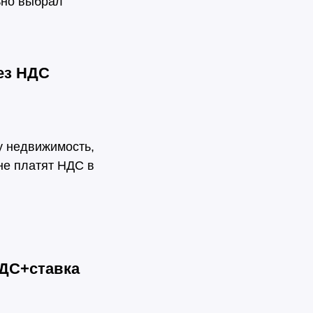
ьно выбрал
ез НДС
у недвижимость,
не платят НДС в
НДС+ставка