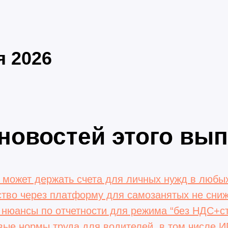
я 2026
новостей этого вып
может держать счета для личных нужд в любы
тво через платформу для самозанятых не сниж
нюансы по отчетности для режима “без НДС+с
ые нормы труда для водителей, в том числе И