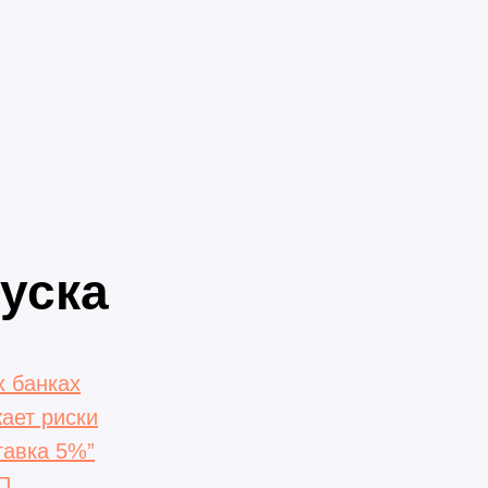
уска
х банках
ает риски
тавка 5%”
П