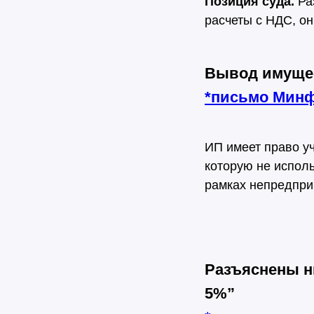
Позиция суда.
Ра
расчеты с НДС, он
Вывод имущес
*
письмо Мин
ИП имеет право у
которую не исполь
рамках непредпри
Разъяснены н
5%”