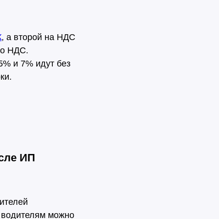
К
, а второй на НДС
по НДС.
5% и 7% идут без
ки.
сле ИП
дителей
м водителям можно