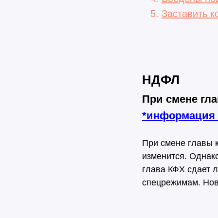
Заставить к
НДФЛ
При смене гл
*
информация
При смене главы 
изменится. Однако
глава КФХ сдает 
спецрежимам. Нов