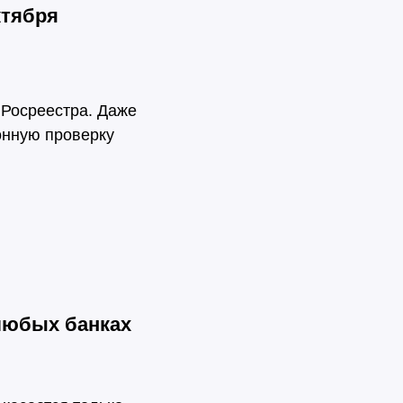
ктября
 Росреестра. Даже
онную проверку
любых банках