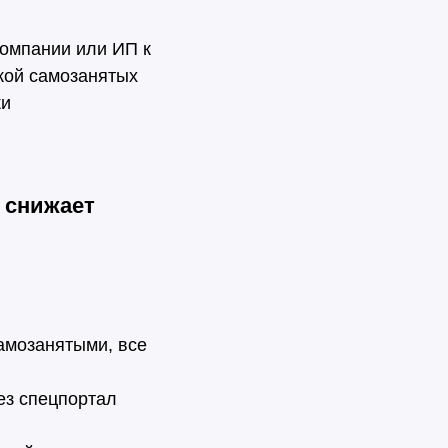
омпании или ИП к
ской самозанятых
ки
 снижает
амозанятыми, все
ез спецпортал