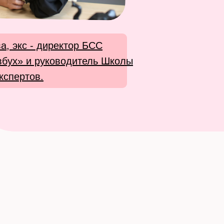
а, экс - директор БСС
вбух» и руководитель Школы
кспертов.