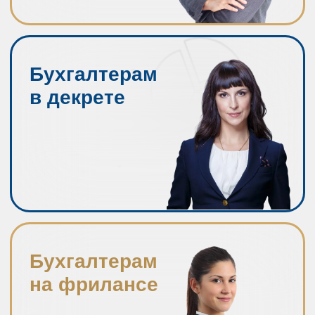
Спикер - Ольга Краснова
Разработчик и экс-директор БСС «Система
Главбух». II место по числу пользователей
среди справочных систем для бухгалтеров
Руководитель школы
Финансовых экспертов,
автор топовых курсов
“Онлайн-бухгалтер для
ИП” и “Удаленный
бухгалтер для физлиц” :
97% положительных
отзывов от учеников
Помогла уже более 6400
бухгалтерам стать
свободнее, больше
зарабатывать и получать
удовольствие от
профессии
Тема
выступления:
Конкуренция и
конкурентоспособность: как
бухгалтеру облегчить поиск