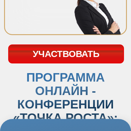
клиентов и отличаться от других
Как использовать ИИ в поиске
клиентов: это облегчит ваши усилия в
разы при работе на площадках
объявлений
Как конкурировать с банковской
бухгалтерией и бухгалтером в штате:
скрипты, что сказать клиенту
Как вообще найти свою уникальность
и ответ на вопрос, почему нужно
обращаться именно к вам
Спикер - Ирина Морозова
Предприниматель, бизнес-психолог
Автор сообщества «Аутсорсинг как бизнес».
13 лет управленческого
опыта, разработана
система найма
сотрудников в