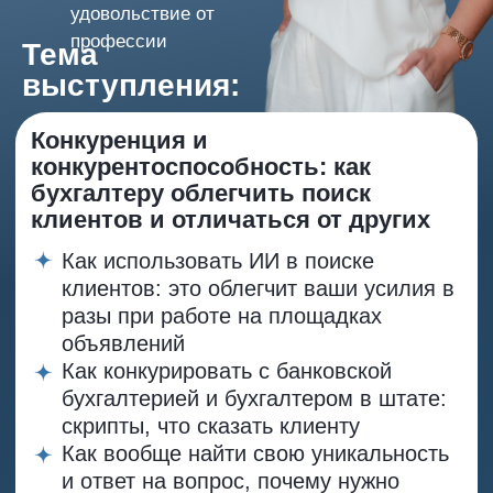
бухгалтерской практики
Спикер - Татьяна Челак
Практикующий
юрист
Резидент
Ассоциации
юристов онлайн-
бизнеса
Тема
Выступления:
Как бухгалтеру избежать штрафов
в сфере персданных и
зарегистрироваться в
Роскомнадзоре