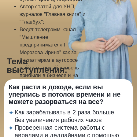
Стала
кандидатом наук
в 20 лет
Вела
конференцию в
Кремле на 6000
человек
Снималась в кино
и участвовала в
программе “Пусть
говорят”
Первое рабочее
место –
генеральный
директор
Спит 3-4 часа в
сутки
УЧАСТВОВАТЬ БЕСПЛАТНО
КУПИТЬ ЗАПИСЬ ЗА 2990 РУБ.