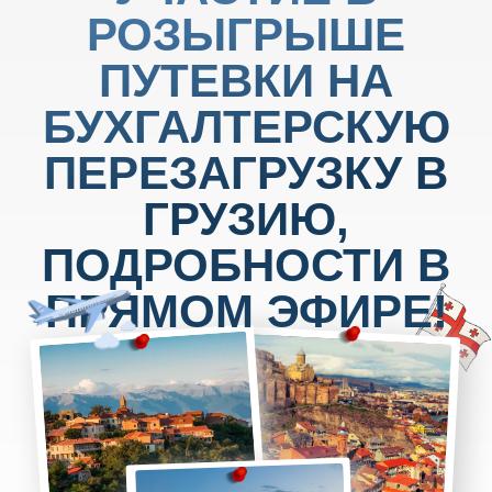
ENTERA
Облачный мультисервис для
распознавания, проверки и ввода
документов в систему бухгалтерского
или складского учета.
Entera предоставляет всем участникам
бесплатный тестовый период, а также
новым клиентам дарит 1 месяц подписки
42CLOUDS
42Clouds – ваш надежный облачный
сервис для работы с 1С, который