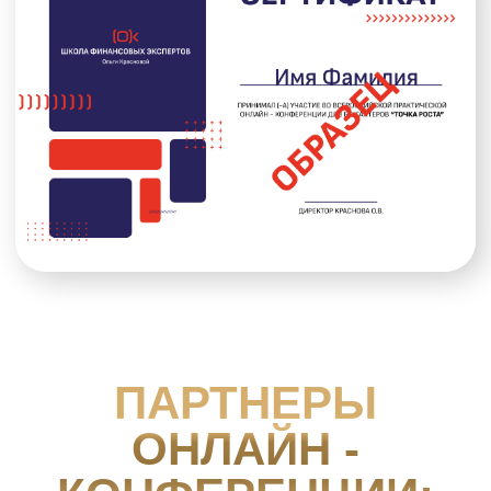
первичкой как минимум в два
раза: платные и бесплатные
способы”
Именной сертификат участника
конференции
Запись конференции с
доступом на 3 месяца
КУПИТЬ ЗАПИСЬ ЗА 2990 РУБ.
Подписывайтесь на канал
"Здесь бухгалтеры
будущего"