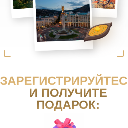
предлагает еще больше возможностей
для бизнеса, бухгалтеров и партнеров!
С 42Clouds вы не только упрощаете
работу с 1С, но и расширяете свои
возможности через Маркет42 и
партнерские программы. Автоматизация,
доход и развитие – все это с нами!
ВСЕМ УЧАСТНИКАМ
КОНФЕРЕНЦИИ ПОДАРКИ
ОТ ПАРТНЕРОВ
ЗАРЕГИСТРИРУЙТЕСЬ
И ПОЛУЧИТЕ
ПОДАРОК:
Гайд “Как ускорить работу с