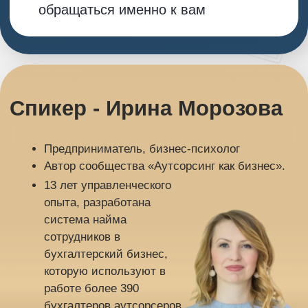
С мая штрафы возрастут -
разберемся, кому они вообще
грозят
Как безопасно работать с клиентами
и их персданными бухгалтеру -
аутсорсеру
Как зарегистрироваться в
Роскомнадзоре: пошаговое
руководство, с которым вы быстро
справитесь
Секретный гость
Написала 27
книг, одна из
которых вошла в
десятку самых
продаваемых
книг в России по
экономике