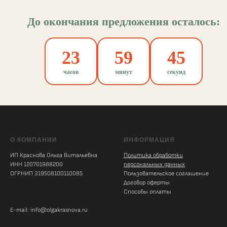
До окончания предложения осталось:
23
59
45
часов
минут
секунд
О КОМПАНИИ
ИНФОРМАЦИЯ
ИП Краснова Ольга Витальевна
Политика обработки
ИНН 120701988200
персональных данных
ОГРНИП 319508100110085
Пользовательское соглашение
Договор оферты
Способы оплаты
E-mail: info@olgakrasnova.ru