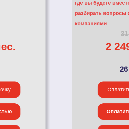
где вы будете вмест
разбирать вопросы 
компаниями
31
мес.
2 24
26
рочку
Оплатить
стью
Оплатит