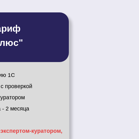
ариф
люс"
нию 1С
c проверкой
куратором
 - 2 месяца
 экспертом-куратором,