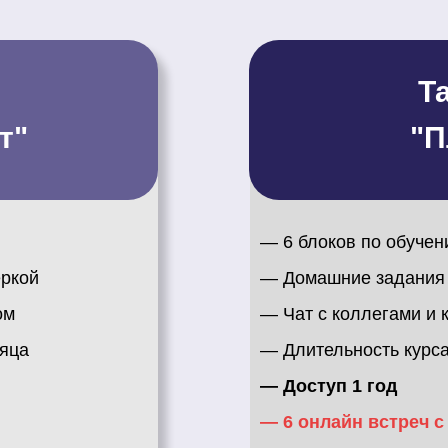
Т
т"
"П
—
6 блоков по обуче
еркой
— Домашние задания 
ом
— Чат с коллегами и 
сяца
— Длительность курса
— Доступ 1 год
—
6 онлайн встреч с