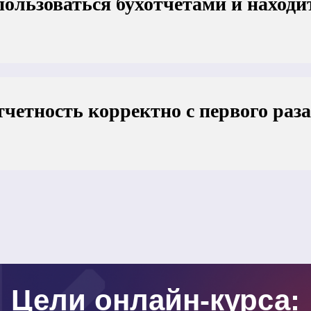
ользоваться бухотчетами и наход
четность корректно с первого раза
Цели онлайн-курса: